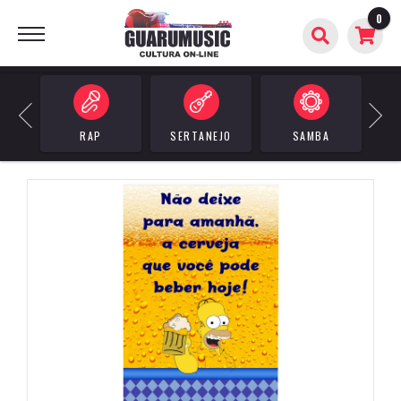
0
BUSCAR
Previous
Next
RAP
SERTANEJO
SAMBA