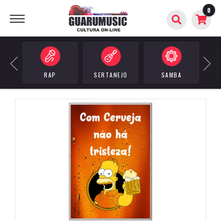
0
BUSCAR
Previous
Next
RAP
SERTANEJO
SAMBA