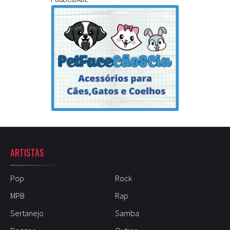
ARTISTAS
Pop
Rock
MPB
Rap
Sertanejo
Samba