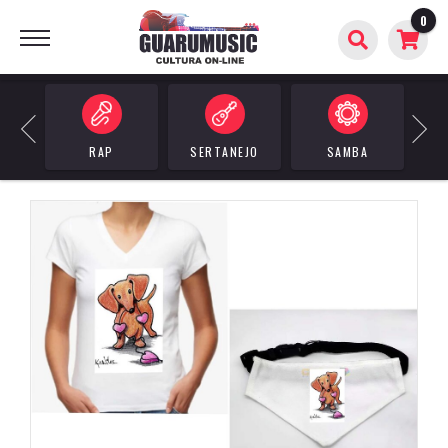
0
BUSCAR
Previous
Next
RAP
SERTANEJO
SAMBA