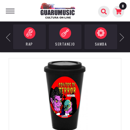
0
BUSCAR
Previous
Next
RAP
SERTANEJO
SAMBA