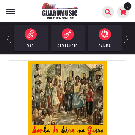
0
BUSCAR
Previous
Next
RAP
SERTANEJO
SAMBA