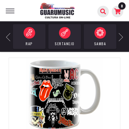
0
BUSCAR
Previous
Next
RAP
SERTANEJO
SAMBA