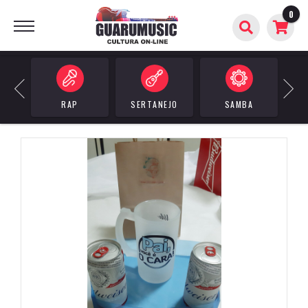
0
BUSCAR
Previous
Next
RAP
SERTANEJO
SAMBA