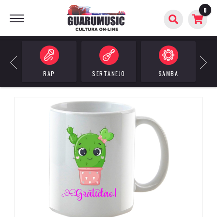
0
BUSCAR
Previous
Next
RAP
SERTANEJO
SAMBA