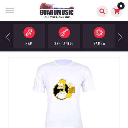
0
BUSCAR
Previous
Next
RAP
SERTANEJO
SAMBA