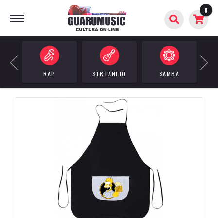
0
BUSCAR
Previous
Next
RAP
SERTANEJO
SAMBA