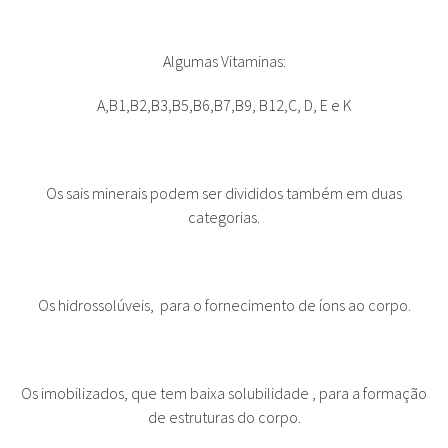
Algumas Vitaminas:
A,B1,B2,B3,B5,B6,B7,B9, B12,C, D, E e K
Os sais minerais podem ser divididos também em duas
categorias.
Os hidrossolúveis, para o fornecimento de íons ao corpo.
Os imobilizados, que tem baixa solubilidade , para a formação
de estruturas do corpo.