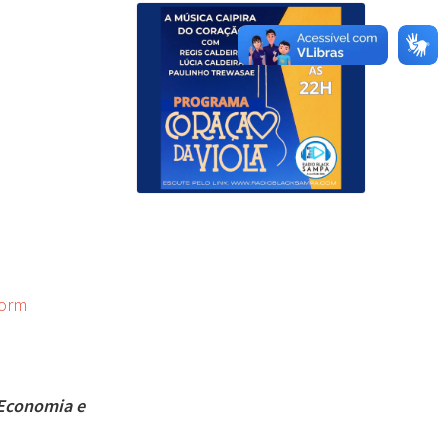
form
Economia e