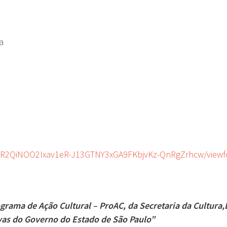
da
GYR2QiNOO2Ixav1eR-J13GTNY3xGA9FKbjvKz-QnRgZrhcw/view
grama de Ação Cultural – ProAC, da Secretaria da Cultura,
ivas do Governo do Estado de São Paulo”