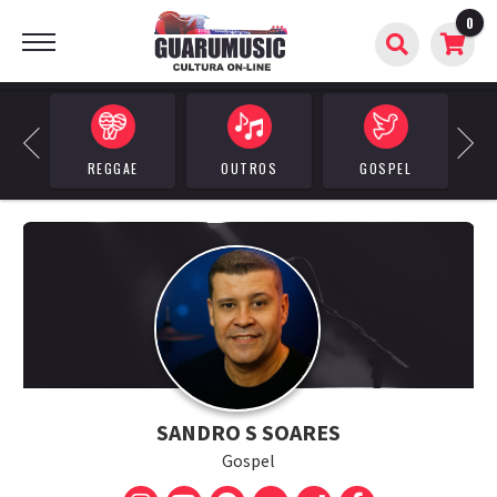
0
BUSCAR
Previous
Next
REGGAE
OUTROS
GOSPEL
A
SANDRO S SOARES
Gospel