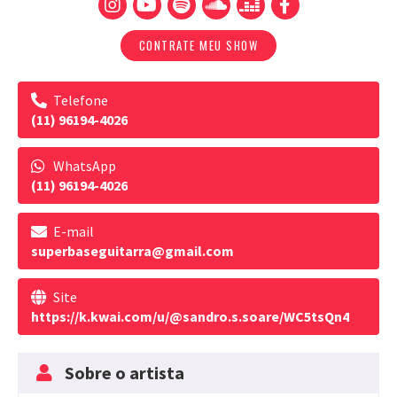
CONTRATE MEU SHOW
Telefone
(11) 96194-4026
WhatsApp
(11) 96194-4026
E-mail
superbaseguitarra@gmail.com
Site
https://k.kwai.com/u/@sandro.s.soare/WC5tsQn4
Sobre o artista